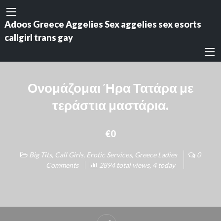
Adoos Greece Aggelies Sex aggelies sex esorts
callgirl trans gay
Ονομάζομαι Ήρα Τατάρα με
τεράστια μαστάρια.
€0
Big Tits
,
Call Girls
,
Erotic Services
,
Greece Ladies
0
Comments
2894 total views, 4 today