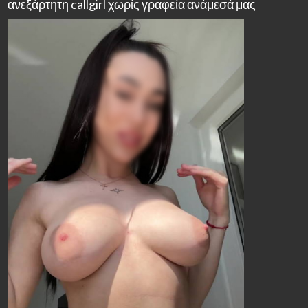
ανεξάρτητη callgirl χωρίς γραφεία ανάμεσά μας