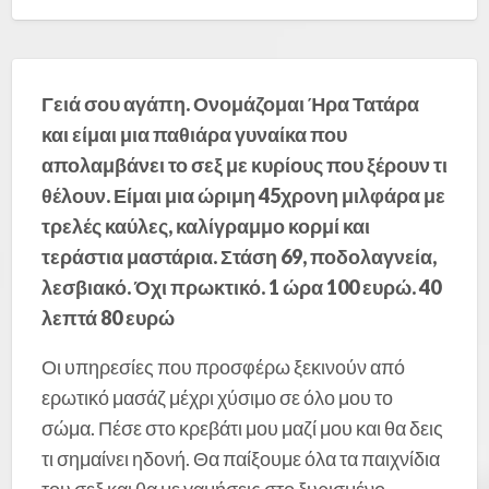
Γειά σου αγάπη. Ονομάζομαι Ήρα Τατάρα
και είμαι μια παθιάρα γυναίκα που
απολαμβάνει το σεξ με κυρίους που ξέρουν τι
θέλουν. Είμαι μια ώριμη 45χρονη μιλφάρα με
τρελές καύλες, καλίγραμμο κορμί και
τεράστια μαστάρια. Στάση 69, ποδολαγνεία,
λεσβιακό. Όχι πρωκτικό. 1 ώρα 100 ευρώ. 40
λεπτά 80 ευρώ
Οι υπηρεσίες που προσφέρω ξεκινούν από
ερωτικό μασάζ μέχρι χύσιμο σε όλο μου το
σώμα. Πέσε στο κρεβάτι μου μαζί μου και θα δεις
τι σημαίνει ηδονή. Θα παίξουμε όλα τα παιχνίδια