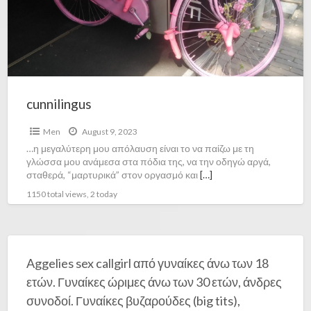
cunnilingus
Men
August 9, 2023
…η μεγαλύτερη μου απόλαυση είναι το να παίζω με τη
γλώσσα μου ανάμεσα στα πόδια της, να την οδηγώ αργά,
σταθερά, “μαρτυρικά” στον οργασμό και
[…]
1150 total views, 2 today
Aggelies sex callgirl από γυναίκες άνω των 18
ετών. Γυναίκες ώριμες άνω των 30 ετών, άνδρες
συνοδοί. Γυναίκες βυζαρούδες (big tits),