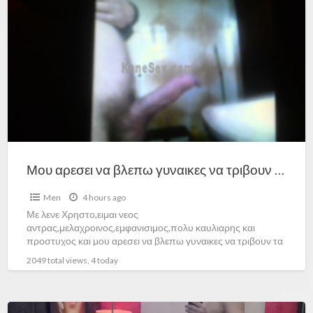
Μου αρεσει να βλεπω γυναικες να τριβουν τα μουνια τους μπροστα μου!!!
Men
4 hours ago
Με λενε Χρηστο,ειμαι νεος
αντρας,μελαχροινος,εμφανισιμος,πολυ καυλιαρης και
προστυχος και μου αρεσει να βλεπω γυναικες να τριβουν τα
μουνια τους μπροστα μου και οχι μονο…6986594549-E-
2049 total views, 4 today
MAIL
christoslover1@gmail.com