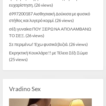
ευχαρίστηση.
(26 views)
6997200187 Αισθησιακή Δούκισα με φυσικό
στήθος και λυγερό κορμί.
(26 views)
σέξι γυναίκα ΠΟΥ ΞΕΡΩ ΝΑ ΑΠΟΛΑΜΒΑΝΩ
ΤΟ ΣΕΞ.
(26 views)
Σε περιμένω! Έχω φυσικά βυζιά.
(26 views)
Εκρηκτική Κουκλάρα !! με Τέλειο Σέξι Σώμα
(25 views)
Vradino Sex