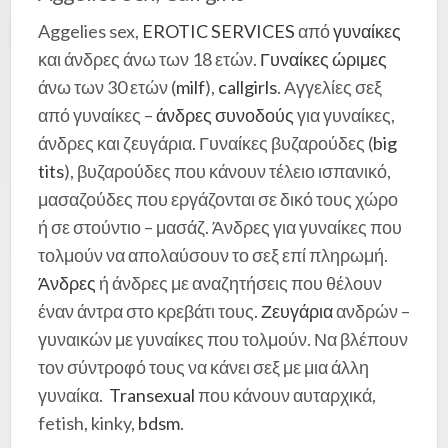
Aggelies sex,
EROTIC SERVICES
από
γυναίκες
και άνδρες άνω των 18 ετών.
Γυναίκες ώριμες
άνω των 30 ετών (
milf
),
callgirls
. Αγγελίες σεξ
από γυναίκες –
άνδρες συνοδούς
για γυναίκες,
άνδρες και ζευγάρια. Γυναίκες βυζαρούδες (
big
tits
), βυζαρούδες που κάνουν τέλειο ισπανικό,
μασαζούδες που εργάζονται σε δικό τους χώρο
ή σε στούντιο – μασάζ. Άνδρες για γυναίκες που
τολμούν να απολαύσουν το σεξ επί πληρωμή.
Άνδρες
ή άνδρες με αναζητήσεις που θέλουν
έναν άντρα στο κρεβάτι τους.
Ζευγάρια
ανδρών –
γυναικών με γυναίκες που τολμούν. Να βλέπουν
τον σύντροφό τους να κάνει σεξ με μια άλλη
γυναίκα.
Transexual
που κάνουν αυταρχικά,
fetish, kinky,
bdsm
.