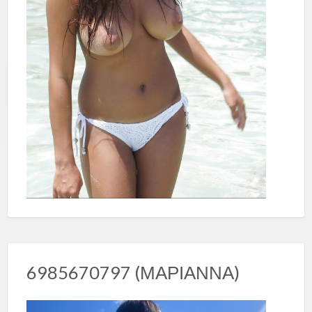
6985670797 (ΜΑΡΙΑΝΝΑ)