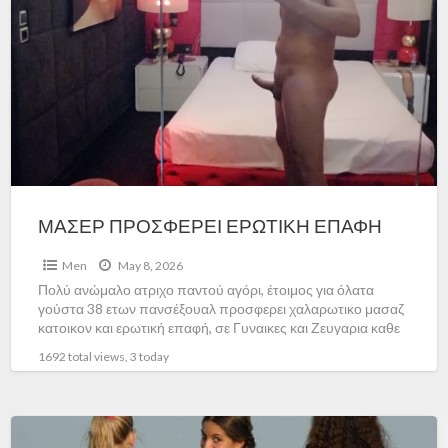
ΜΑΣΕΡ ΠΡΟΣΦΕΡΕΙ ΕΡΩΤΙΚΗ ΕΠΑΦΗ
Men
May 8, 2026
Πολύ ανώμαλο ατριχο παντού αγόρι, έτοιμος για όλατα
γούστα 38 ετων πανσέξουαλ προσφερει χαλαρωτικο μασαζ
κατοικον και ερωτική επαφή, σε Γυναικες και Ζευγαρια καθε
ηλικιασ
[…]
1692 total views, 3 today