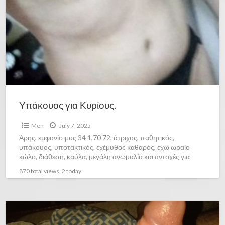
Υπάκουος για Κυρίους.
Men
July 7, 2025
Άρης, εμφανίσιμος 34 1,70 72, άτριχος, παθητικός,
υπάκουος, υποτακτικός, εχέμυθος καθαρός, έχω ωραίο
κώλο, διάθεση, καύλα, μεγάλη ανωμαλία και αντοχές για
κλασικά ή σκληρά παιχνίδια,
[…]
870 total views, 2 today