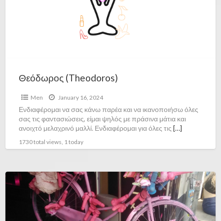
Θεόδωρος (Theodoros)
Men
January 16, 2024
Ενδιαφέρομαι να σας κάνω παρέα και να ικανοποιήσω όλες
σας τις φαντασιώσεις, είμαι ψηλός με πράσινα μάτια και
ανοιχτό μελαχρινό μαλλί. Ενδιαφέρομαι για όλες τις
[…]
1730 total views, 1 today