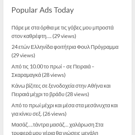
Popular Ads Today
Πάρε με στα όρθια με τις γόβες μου μπροστά
στον καθρέφτη….
(29 views)
24 ετών Ελληνίδα φοιτήτρια Φουλ Πρόγραμμα
(29 views)
Από τις 10.00 το πρωί – σε Πειραιά –
Σκαραμαγκά
(28 views)
Κάνω βίζιτες σε ξενοδοχεία στην Αθήνα και
Πειραιά μέχρι το βράδυ
(28 views)
Από το πρωί μέχρι και μέσα στα μεσάνυχτα και
για κίνκυ σεξ.
(26 views)
Μασάζ….τάντρα μασάζ… χαλάρωση Στα
τρυφερά μου χέρια θα νιώσεις μεγάλη