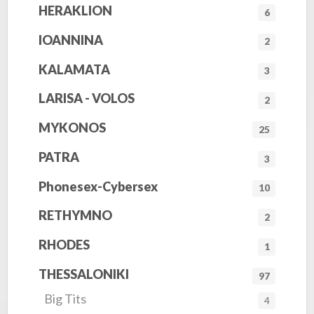
HERAKLION
6
IOANNINA
2
KALAMATA
3
LARISA - VOLOS
2
MYKONOS
25
PATRA
3
Phonesex-Cybersex
10
RETHYMNO
2
RHODES
1
THESSALONIKI
97
Big Tits
4