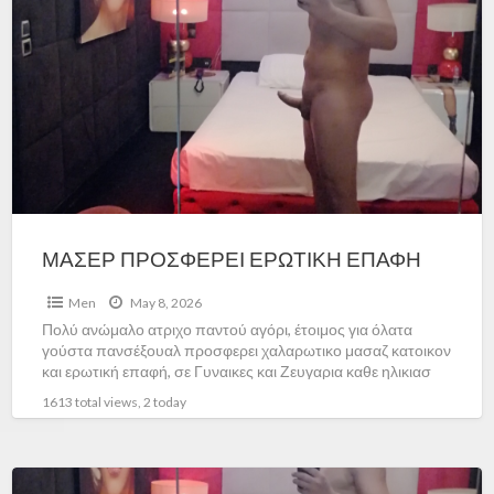
ΜΑΣΕΡ ΠΡΟΣΦΕΡΕΙ ΕΡΩΤΙΚΗ ΕΠΑΦΗ
Men
May 8, 2026
Πολύ ανώμαλο ατριχο παντού αγόρι, έτοιμος για όλατα
γούστα πανσέξουαλ προσφερει χαλαρωτικο μασαζ κατοικον
και ερωτική επαφή, σε Γυναικες και Ζευγαρια καθε ηλικιασ
Ολοσωμο χαλαρωτικο
[…]
1613 total views, 2 today